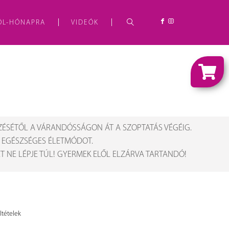
ÓL-HÓNAPRA
VIDEÓK
ZÉSÉTŐL A VÁRANDÓSSÁGON ÁT A SZOPTATÁS VÉGÉIG.
Z EGÉSZSÉGES ÉLETMÓDOT.
 NE LÉPJE TÚL! GYERMEK ELŐL ELZÁRVA TARTANDÓ!
ltételek