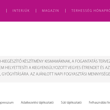
A
INTERJÚK
MAGAZIN
TERHESSÉG HÓNAPR
-KIEGÉSZÍTŐ KÉSZÍTMÉNY KISMAMÁKNAK, A FOGANTATÁS TERVE
EM HELYETTESÍTI A KIEGYENSÚLYOZOTT VEGYES ÉTRENDET ÉS A
, GYÓGYÍTÁSÁRA. AZ AJÁNLOTT NAPI FOGYASZTÁSI MENNYISÉGET
mpresszum
Adatkezelési tájékoztató
Süti tájékoztató
Felhasználási fe
llékhatás bejelentés