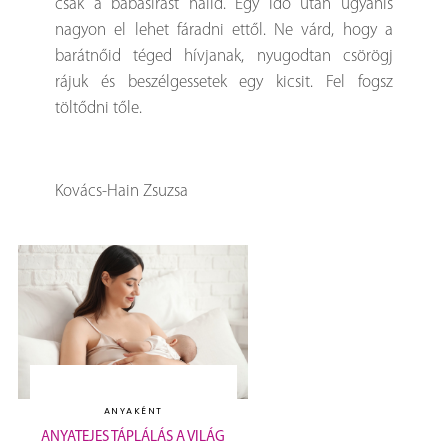
csak a babasírást halld. Egy idő után ugyanis
nagyon el lehet fáradni ettől. Ne várd, hogy a
barátnőid téged hívjanak, nyugodtan csörögj
rájuk és beszélgessetek egy kicsit. Fel fogsz
töltődni tőle.
Kovács-Hain Zsuzsa
ANYAKÉNT
ANYATEJES TÁPLÁLÁS A VILÁG