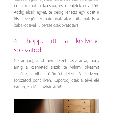
be a manót a kocsiba, és menjetek egy kört.
Addig alszik egyet, te pedig lehetsz egy kicsit a
friss levegőn. A bátrabbak akár futhatnak is a
babakocsival… persze csak óvatosan!
4. hopp, itt a kedvenc
sorozatod!
Ne aggódj, attól nem leszel rossz anya, hogy
amíg a csemetéd alszik, te valami olyasmit
csinálsz, amiben örömöd leled. A kedvenc
sorozatod pont ilyen. Kuporodj csak a tévé elé
bátran, és elő a távirányítót!