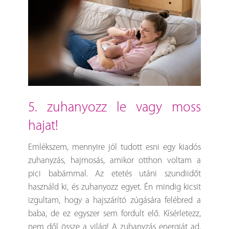
5. zuhanyozz le vagy moss
hajat!
Emlékszem, mennyire jól tudott esni egy kiadós
zuhanyzás, hajmosás, amikor otthon voltam a
pici babámmal. Az etetés utáni szundiidőt
használd ki, és zuhanyozz egyet. Én mindig kicsit
izgultam, hogy a hajszárító zúgására felébred a
baba, de ez egyszer sem fordult elő. Kísérletezz,
nem dől össze a világ! A zuhanyzás energiát ad,