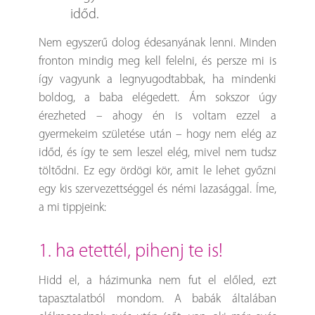
időd.
Nem egyszerű dolog édesanyának lenni. Minden
fronton mindig meg kell felelni, és persze mi is
így vagyunk a legnyugodtabbak, ha mindenki
boldog, a baba elégedett. Ám sokszor úgy
érezheted – ahogy én is voltam ezzel a
gyermekeim születése után – hogy nem elég az
időd, és így te sem leszel elég, mivel nem tudsz
töltődni. Ez egy ördögi kör, amit le lehet győzni
egy kis szervezettséggel és némi lazasággal. Íme,
a mi tippjeink:
1. ha etettél, pihenj te is!
Hidd el, a házimunka nem fut el előled, ezt
tapasztalatból mondom. A babák általában