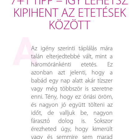
7+1 TIPP – ÍGY LEHETSZ
KIPIHENT AZ ETETÉSEK
KÖZÖTT
Az igény szerinti táplálás mára
talán elterjedtebbé vált, mint a
háromóránkénti etetés. Ez
azonban azt jelenti, hogy a
babád egy nap alatt akár tízszer
vagy még többször is szeretne
enni. Tény, hogy ez óriási öröm,
és nagyon jó együtt tölteni az
időt, de valljuk be, nagyon
fárasztó dolog is. Sokszor
érezheted úgy, hogy kimerült
vagy és semmire sem marad