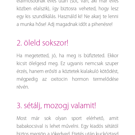
elálmosodnak evés után (sőt, van, aki már evés
közben elalszik), így biztosra veheted, hogy lesz
egy kis szundikálás. Használd ki! Ne akarj te lenni
a munka hőse! Adj magadnak időt a pihenésre!
2. öleld sokszor!
Ha megetetted, jó, ha meg is büfizteted. Ekkor
kicsit ölelgesd meg. Ez ugyanis nemcsak szuper
érzés, hanem erősíti a köztetek kialakuló kötődést,
mégpedig az oxitocin hormon termelődése
révén.
3. sétálj, mozogj valamit!
Most már sok olyan sport elérhető, amit
babakocsival is lehet művelni. Egy kiadós sétától
biztos megjön a jókedved. Etetés után kuckóztasd