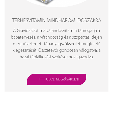
TERHESVITAMIN MINDHÁROM IDŐSZAKRA
A Gravida Optima várandósvitamin támogatja a
babatervezés, a várandósság és a szoptatás idején
megnövekedett tápanyagszükséglet megfelelő
kiegészítését. Összetevői gondosan válogatva, a
hazai táplálkozási szokásokhoz igazodva.
ITT TUDOD MEGVÁSÁROLNI