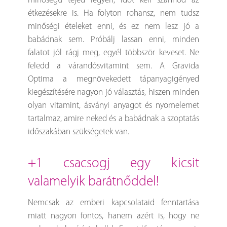
minőségű tejed legyen, időt kell szánnod az
étkezésekre is. Ha folyton rohansz, nem tudsz
minőségi ételeket enni, és ez nem lesz jó a
babádnak sem. Próbálj lassan enni, minden
falatot jól rágj meg, egyél többször keveset. Ne
feledd a várandósvitamint sem. A Gravida
Optima a megnövekedett tápanyagigényed
kiegészítésére nagyon jó választás, hiszen minden
olyan vitamint, ásványi anyagot és nyomelemet
tartalmaz, amire neked és a babádnak a szoptatás
időszakában szükségetek van.
+1 csacsogj egy kicsit
valamelyik barátnőddel!
Nemcsak az emberi kapcsolataid fenntartása
miatt nagyon fontos, hanem azért is, hogy ne