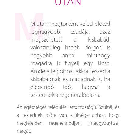
UTÁN
Miután megtörtént veled életed
legnagyobb csodája, azaz
megszületett a kisbabád,
valószínűleg kisebb dolgod is
nagyobb annál, minthogy
magadra is figyelj egy kicsit.
Ámde a legjobbat akkor teszed a
kisbabádnak és magadnak is, ha
elegendő időt hagysz a
testednek a regenerálódásra.
Az egészséges felépülés létfontosságú. Szültél, és
a testednek időre van szüksége ahhoz, hogy
megfelelően regenerálódjon, „meggyógyítsa”
magát.