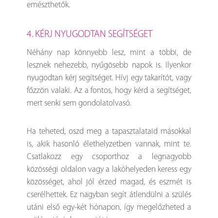
emészthetők.
4. KÉRJ NYUGODTAN SEGÍTSÉGET
Néhány nap könnyebb lesz, mint a többi, de
lesznek nehezebb, nyűgösebb napok is. Ilyenkor
nyugodtan kérj segítséget. Hívj egy takarítót, vagy
főzzön valaki. Az a fontos, hogy kérd a segítséget,
mert senki sem gondolatolvasó.
Ha teheted, oszd meg a tapasztalataid másokkal
is, akik hasonló élethelyzetben vannak, mint te.
Csatlakozz egy csoporthoz a legnagyobb
közösségi oldalon vagy a lakóhelyeden keress egy
közösséget, ahol jól érzed magad, és eszmét is
cserélhettek. Ez nagyban segít átlendülni a szülés
utáni első egy-két hónapon, így megelőzheted a