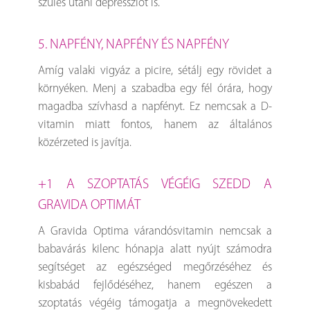
szülés utáni depressziót is.
5. NAPFÉNY, NAPFÉNY ÉS NAPFÉNY
Amíg valaki vigyáz a picire, sétálj egy rövidet a
környéken. Menj a szabadba egy fél órára, hogy
magadba szívhasd a napfényt. Ez nemcsak a D-
vitamin miatt fontos, hanem az általános
közérzeted is javítja.
+1 A SZOPTATÁS VÉGÉIG SZEDD A
GRAVIDA OPTIMÁT
A Gravida Optima várandósvitamin nemcsak a
babavárás kilenc hónapja alatt nyújt számodra
segítséget az egészséged megőrzéséhez és
kisbabád fejlődéséhez, hanem egészen a
szoptatás végéig támogatja a megnövekedett