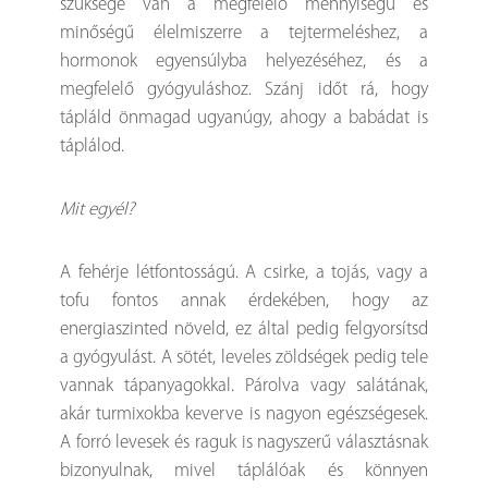
szüksége van a megfelelő mennyiségű és
minőségű élelmiszerre a tejtermeléshez, a
hormonok egyensúlyba helyezéséhez, és a
megfelelő gyógyuláshoz. Szánj időt rá, hogy
tápláld önmagad ugyanúgy, ahogy a babádat is
táplálod.
Mit egyél?
A fehérje létfontosságú. A csirke, a tojás, vagy a
tofu fontos annak érdekében, hogy az
energiaszinted növeld, ez által pedig felgyorsítsd
a gyógyulást. A sötét, leveles zöldségek pedig tele
vannak tápanyagokkal. Párolva vagy salátának,
akár turmixokba keverve is nagyon egészségesek.
A forró levesek és raguk is nagyszerű választásnak
bizonyulnak, mivel táplálóak és könnyen