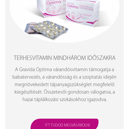
TERHESVITAMIN MINDHÁROM IDŐSZAKRA
A Gravida Optima várandósvitamin támogatja a
babatervezés, a várandósság és a szoptatás idején
megnövekedett tápanyagszükséglet megfelelő
kiegészítését. Összetevői gondosan válogatva, a
hazai táplálkozási szokásokhoz igazodva.
ITT TUDOD MEGVÁSÁROLNI