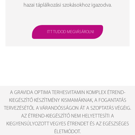
hazai táplálkozási szokásokhoz igazodva.
ITT TUDOD MEGVÁSÁROLNI
A GRAVIDA OPTIMA TERHESVITAMIN KOMPLEX ÉTREND-
KIEGÉSZÍTŐ KÉSZÍTMÉNY KISMAMÁKNAK, A FOGANTATÁS
TERVEZÉSÉTŐL A VÁRANDÓSSÁGON ÁT A SZOPTATÁS VÉGÉIG.
AZ ÉTREND-KIEGÉSZÍTŐ NEM HELYETTESÍTI A
KIEGYENSÚLYOZOTT VEGYES ÉTRENDET ÉS AZ EGÉSZSÉGES
ÉLETMÓDOT.