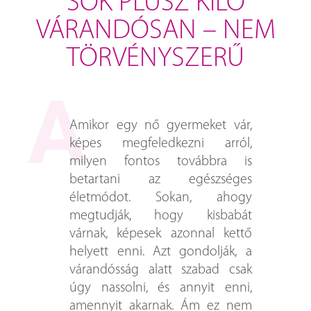
SOK PLUSZ KILÓ
VÁRANDÓSAN – NEM
TÖRVÉNYSZERŰ
Amikor egy nő gyermeket vár,
képes megfeledkezni arról,
milyen fontos továbbra is
betartani az egészséges
életmódot. Sokan, ahogy
megtudják, hogy kisbabát
várnak, képesek azonnal kettő
helyett enni. Azt gondolják, a
várandósság alatt szabad csak
úgy nassolni, és annyit enni,
amennyit akarnak. Ám ez nem