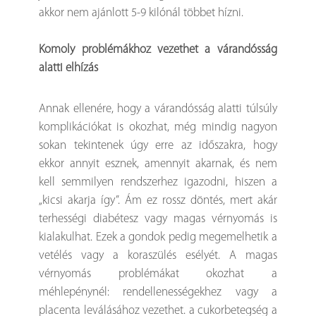
akkor nem ajánlott 5-9 kilónál többet hízni.
Komoly problémákhoz vezethet a várandósság
alatti elhízás
Annak ellenére, hogy a várandósság alatti túlsúly
komplikációkat is okozhat, még mindig nagyon
sokan tekintenek úgy erre az időszakra, hogy
ekkor annyit esznek, amennyit akarnak, és nem
kell semmilyen rendszerhez igazodni, hiszen a
„kicsi akarja így”. Ám ez rossz döntés, mert akár
terhességi diabétesz vagy magas vérnyomás is
kialakulhat. Ezek a gondok pedig megemelhetik a
vetélés vagy a koraszülés esélyét. A magas
vérnyomás problémákat okozhat a
méhlepénynél: rendellenességekhez vagy a
placenta leválásához vezethet. a cukorbetegség a