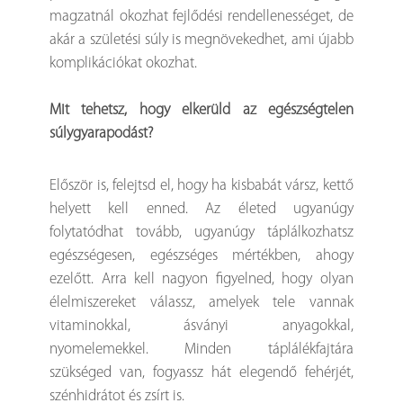
magzatnál okozhat fejlődési rendellenességet, de
akár a születési súly is megnövekedhet, ami újabb
komplikációkat okozhat.
Mit tehetsz, hogy elkerüld az egészségtelen
súlygyarapodást?
Először is, felejtsd el, hogy ha kisbabát vársz, kettő
helyett kell enned. Az életed ugyanúgy
folytatódhat tovább, ugyanúgy táplálkozhatsz
egészségesen, egészséges mértékben, ahogy
ezelőtt. Arra kell nagyon figyelned, hogy olyan
élelmiszereket válassz, amelyek tele vannak
vitaminokkal, ásványi anyagokkal,
nyomelemekkel. Minden táplálékfajtára
szükséged van, fogyassz hát elegendő fehérjét,
szénhidrátot és zsírt is.