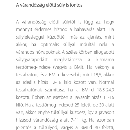
A várandósság előtti súly is fontos
A várandósság előtti súlytól is függ az, hogy
mennyit érdemes híznod a babavárás alatt. Ha
súlyfelesleggel küzdöttél, más az ajánlás, mint
akkor, ha optimális súllyal indultál neki a
várandós hónapoknak. A széles körben elfogadott
súlygyarapodást meghatározza a kismama
testtömeg-indexe (vagyis a BMI). Ha vékony a
testalkatod, és a BMI-d kevesebb, mint 18,5, akkor
az ideális hízás 12-18 kiló között van. Normál
testalkatúnak számítasz, ha a BMI-d 18,5-24,9
közötti. Ebben az esetben a javasolt hízás 11-16
kiló. Ha a testtömeg-indexed 25 felett, de 30 alatt
van, akkor enyhe túlsúllyal küzdesz, így a javasolt
hízásod várandósság alatt 7-11 kg. Ha azonban
jelentős a túlsúlyod, vagyis a BMI-d 30 feletti,