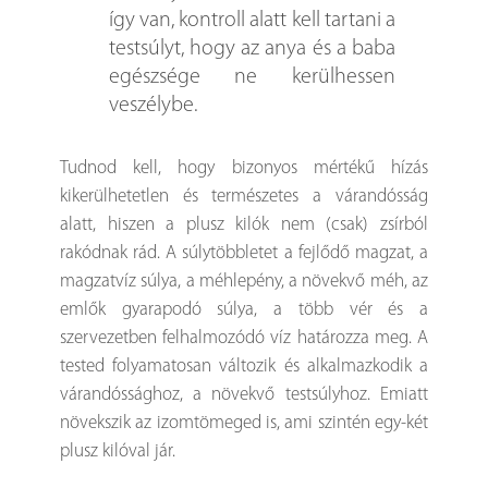
így van, kontroll alatt kell tartani a
testsúlyt, hogy az anya és a baba
egészsége ne kerülhessen
veszélybe.
Tudnod kell, hogy bizonyos mértékű hízás
kikerülhetetlen és természetes a várandósság
alatt, hiszen a plusz kilók nem (csak) zsírból
rakódnak rád. A súlytöbbletet a fejlődő magzat, a
magzatvíz súlya, a méhlepény, a növekvő méh, az
emlők gyarapodó súlya, a több vér és a
szervezetben felhalmozódó víz határozza meg. A
tested folyamatosan változik és alkalmazkodik a
várandóssághoz, a növekvő testsúlyhoz. Emiatt
növekszik az izomtömeged is, ami szintén egy-két
plusz kilóval jár.