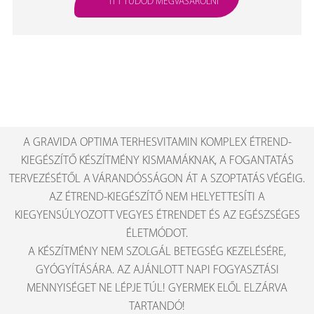
ITT TUDOD MEGVÁSÁROLNI
A GRAVIDA OPTIMA TERHESVITAMIN KOMPLEX ÉTREND-
KIEGÉSZÍTŐ KÉSZÍTMÉNY KISMAMÁKNAK, A FOGANTATÁS
TERVEZÉSÉTŐL A VÁRANDÓSSÁGON ÁT A SZOPTATÁS VÉGÉIG.
AZ ÉTREND-KIEGÉSZÍTŐ NEM HELYETTESÍTI A
KIEGYENSÚLYOZOTT VEGYES ÉTRENDET ÉS AZ EGÉSZSÉGES
ÉLETMÓDOT.
A KÉSZÍTMÉNY NEM SZOLGÁL BETEGSÉG KEZELÉSÉRE,
GYÓGYÍTÁSÁRA. AZ AJÁNLOTT NAPI FOGYASZTÁSI
MENNYISÉGET NE LÉPJE TÚL! GYERMEK ELŐL ELZÁRVA
TARTANDÓ!