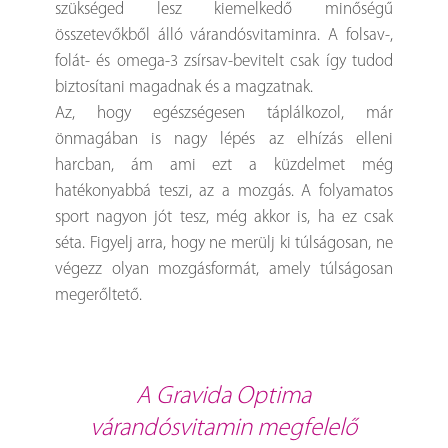
szükséged lesz kiemelkedő minőségű
összetevőkből álló várandósvitaminra. A folsav-,
folát- és omega-3 zsírsav-bevitelt csak így tudod
biztosítani magadnak és a magzatnak.
Az, hogy egészségesen táplálkozol, már
önmagában is nagy lépés az elhízás elleni
harcban, ám ami ezt a küzdelmet még
hatékonyabbá teszi, az a mozgás. A folyamatos
sport nagyon jót tesz, még akkor is, ha ez csak
séta. Figyelj arra, hogy ne merülj ki túlságosan, ne
végezz olyan mozgásformát, amely túlságosan
megerőltető.
A Gravida Optima
várandósvitamin megfelelő