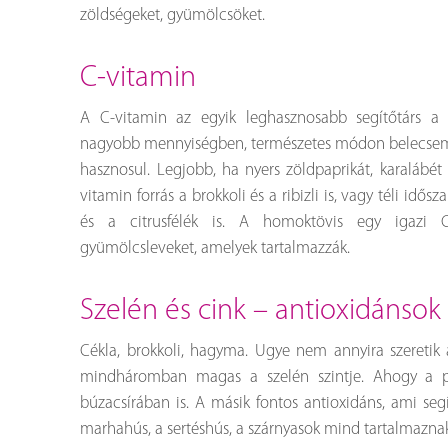
zöldségeket, gyümölcsöket.
c-vitamin
A C-vitamin az egyik leghasznosabb segítőtárs a 
nagyobb mennyiségben, természetes módon belecsemp
hasznosul. Legjobb, ha nyers zöldpaprikát, karalábé
vitamin forrás a brokkoli és a ribizli is, vagy téli id
és a citrusfélék is. A homoktövis egy igazi C
gyümölcsleveket, amelyek tartalmazzák.
szelén és cink – antioxidánsok
Cékla, brokkoli, hagyma. Ugye nem annyira szeretik 
mindháromban magas a szelén szintje. Ahogy a p
búzacsírában is. A másik fontos antioxidáns, ami seg
marhahús, a sertéshús, a szárnyasok mind tartalmazn