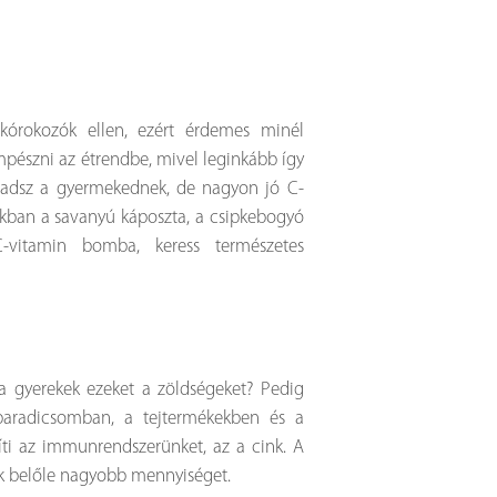
kórokozók ellen, ezért érdemes minél
észni az étrendbe, mivel leginkább így
t adsz a gyermekednek, de nagyon jó C-
őszakban a savanyú káposzta, a csipkebogyó
-vitamin bomba, keress természetes
a gyerekek ezeket a zöldségeket? Pedig
aradicsomban, a tejtermékekben és a
íti az immunrendszerünket, az a cink. A
ak belőle nagyobb mennyiséget.