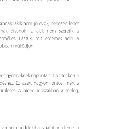
nnak, akik nem jó evők, nehezen lehet
annak olyanok is, akik nem szeretik a
terméket. Lássuk, mit érdemes adni a
jobban működjön.
éves gyermeknek naponta 1-1,5 liter körüli
éshez. Ez azért nagyon fontos, mert a
kiürülését. A hideg időszakban a meleg,
asárnapi ebédek kihagyhatatlan eleme, a