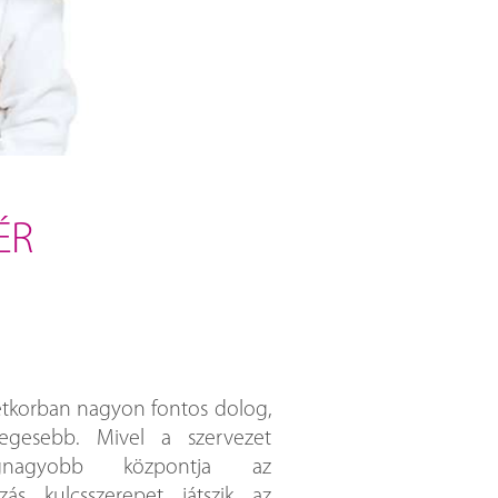
ÉR
tkorban nagyon fontos dolog,
gesebb. Mivel a szervezet
egnagyobb központja az
ás kulcsszerepet játszik az