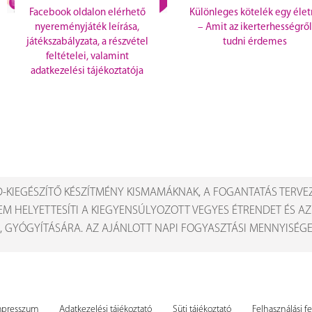
Facebook oldalon elérhető
Különleges kötelék egy élet
nyereményjáték leírása,
– Amit az ikerterhességről
játékszabályzata, a részvétel
tudni érdemes
feltételei, valamint
adatkezelési tájékoztatója
-KIEGÉSZÍTŐ KÉSZÍTMÉNY KISMAMÁKNAK, A FOGANTATÁS TERVE
EM HELYETTESÍTI A KIEGYENSÚLYOZOTT VEGYES ÉTRENDET ÉS A
, GYÓGYÍTÁSÁRA. AZ AJÁNLOTT NAPI FOGYASZTÁSI MENNYISÉGET
mpresszum
Adatkezelési tájékoztató
Süti tájékoztató
Felhasználási fe