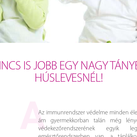
INCS IS JOBB EGY NAGY TÁNY
HÚSLEVESNÉL!
Az immunrendszer védelme minden éle
ám gyermekkorban talán még lénye
védekezőrendszerének egyik l
emésztőrendszerben van, a táplálkoz