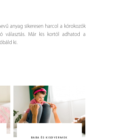
evű anyag sikeresen harcol a kórokozók
jó választás. Már kis kortól adhatod a
báld ki.
BABA ÉS KISGYERMEK