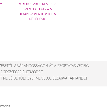
re
MIKOR ALAKUL KI A BABA
SZEMÉLYISÉGE? – A
TEMPERAMENTUMTÓL A
KÖTŐDÉSIG
ZÉSÉTŐL A VÁRANDÓSSÁGON ÁT A SZOPTATÁS VÉGÉIG.
Z EGÉSZSÉGES ÉLETMÓDOT.
 NE LÉPJE TÚL! GYERMEK ELŐL ELZÁRVA TARTANDÓ!
ltételek