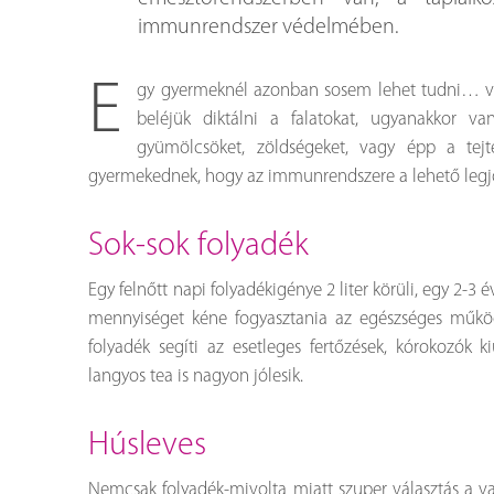
immunrendszer védelmében.
E
gy gyermeknél azonban sosem lehet tudni… va
beléjük diktálni a falatokat, ugyanakkor v
gyümölcsöket, zöldségeket, vagy épp a tej
gyermekednek, hogy az immunrendszere a lehető leg
sok-sok folyadék
Egy felnőtt napi folyadékigénye 2 liter körüli, egy 2-3 
mennyiséget kéne fogyasztania az egészséges működ
folyadék segíti az esetleges fertőzések, kórokozók 
langyos tea is nagyon jólesik.
húsleves
Nemcsak folyadék-mivolta miatt szuper választás a v