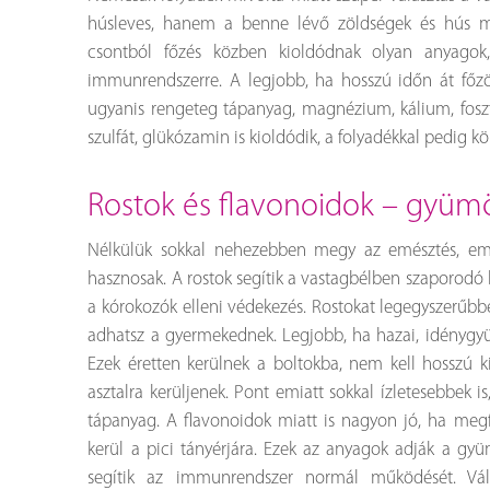
húsleves, hanem a benne lévő zöldségek és hús mi
csontból főzés közben kioldódnak olyan anyagok,
immunrendszerre. A legjobb, ha hosszú időn át főzöd 
ugyanis rengeteg tápanyag, magnézium, kálium, foszfo
szulfát, glükózamin is kioldódik, a folyadékkal pedig k
rostok és flavonoidok – gyüm
Nélkülük sokkal nehezebben megy az emésztés, em
hasznosak. A rostok segítik a vastagbélben szaporodó
a kórokozók elleni védekezés. Rostokat legegyszerűb
adhatsz a gyermekednek. Legjobb, ha hazai, idénygyü
Ezek éretten kerülnek a boltokba, nem kell hosszú k
asztalra kerüljenek. Pont emiatt sokkal ízletesebbek 
tápanyag. A flavonoidok miatt is nagyon jó, ha me
kerül a pici tányérjára. Ezek az anyagok adják a gyü
segítik az immunrendszer normál működését. Vála