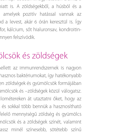
att is. A zöldségekből, a húsból és a
 amelyek pozitív hatással vannak az
a levest, akár 6 órán keresztül is. Így
r, kálcium, sőt hialuronsav, kondroitin-
önnyen felszívódik.
ölcsök és zöldségek
ellett az immunrendszernek is nagyon
 hasznos baktériumokat, így hatékonyabb
ben zöldségek és gyümölcsök formájában
mölcsök és –zöldségek közül válogatsz.
ilométereken át utaztatni őket, hogy az
is, és sokkal több bennük a hasznosítható
gfelelő mennyiségű zöldség és gyümölcs
mölcsök és a zöldségek színét, valamint
ssz minél színesebb, sötétebb színű