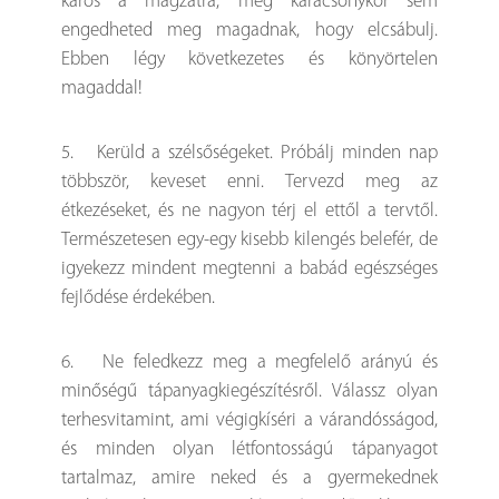
káros a magzatra, még karácsonykor sem
engedheted meg magadnak, hogy elcsábulj.
Ebben légy következetes és könyörtelen
magaddal!
5. Kerüld a szélsőségeket. Próbálj minden nap
többször, keveset enni. Tervezd meg az
étkezéseket, és ne nagyon térj el ettől a tervtől.
Természetesen egy-egy kisebb kilengés belefér, de
igyekezz mindent megtenni a babád egészséges
fejlődése érdekében.
6. Ne feledkezz meg a megfelelő arányú és
minőségű tápanyagkiegészítésről. Válassz olyan
terhesvitamint, ami végigkíséri a várandósságod,
és minden olyan létfontosságú tápanyagot
tartalmaz, amire neked és a gyermekednek