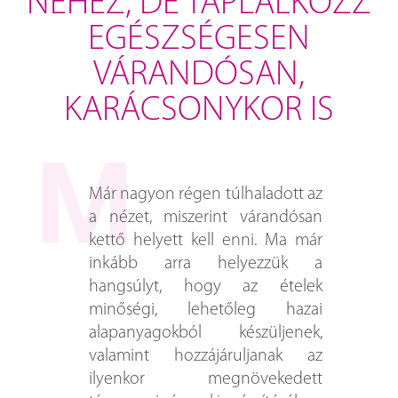
NEHÉZ, DE TÁPLÁLKOZZ
EGÉSZSÉGESEN
VÁRANDÓSAN,
KARÁCSONYKOR IS
Már nagyon régen túlhaladott az
a nézet, miszerint várandósan
kettő helyett kell enni. Ma már
inkább arra helyezzük a
hangsúlyt, hogy az ételek
minőségi, lehetőleg hazai
alapanyagokból készüljenek,
valamint hozzájáruljanak az
ilyenkor megnövekedett