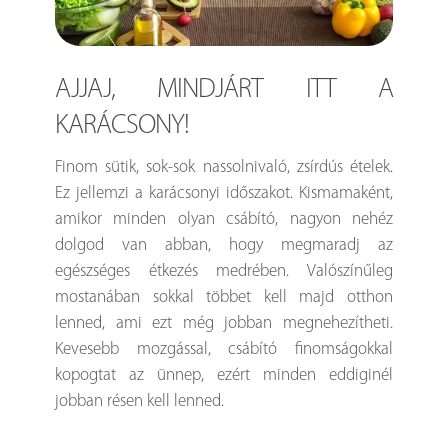
AJJAJ, MINDJÁRT ITT A
KARÁCSONY!
Finom sütik, sok-sok nassolnivaló, zsírdús ételek.
Ez jellemzi a karácsonyi időszakot. Kismamaként,
amikor minden olyan csábító, nagyon nehéz
dolgod van abban, hogy megmaradj az
egészséges étkezés medrében. Valószínűleg
mostanában sokkal többet kell majd otthon
lenned, ami ezt még jobban megnehezítheti.
Kevesebb mozgással, csábító finomságokkal
kopogtat az ünnep, ezért minden eddiginél
jobban résen kell lenned.