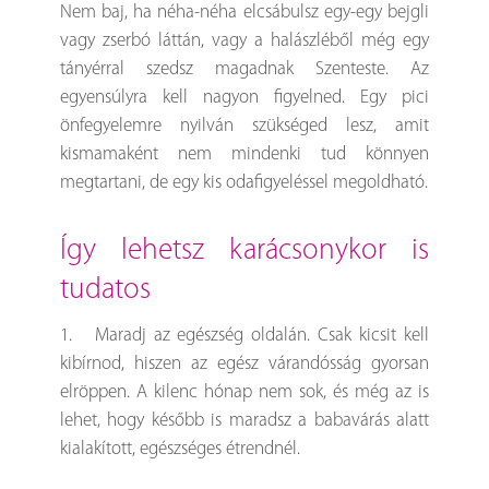
Nem baj, ha néha-néha elcsábulsz egy-egy bejgli
vagy zserbó láttán, vagy a halászléből még egy
tányérral szedsz magadnak Szenteste. Az
egyensúlyra kell nagyon figyelned. Egy pici
önfegyelemre nyilván szükséged lesz, amit
kismamaként nem mindenki tud könnyen
megtartani, de egy kis odafigyeléssel megoldható.
így lehetsz karácsonykor is
tudatos
1. Maradj az egészség oldalán. Csak kicsit kell
kibírnod, hiszen az egész várandósság gyorsan
elröppen. A kilenc hónap nem sok, és még az is
lehet, hogy később is maradsz a babavárás alatt
kialakított, egészséges étrendnél.