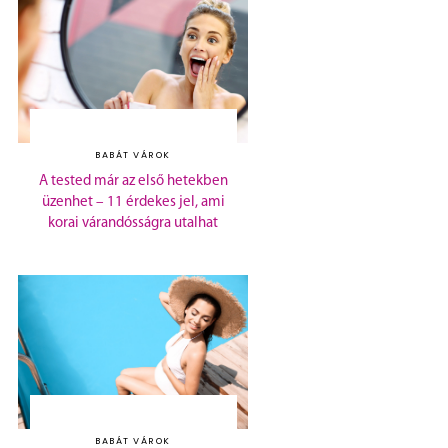
BABÁT VÁROK
A tested már az első hetekben
üzenhet – 11 érdekes jel, ami
korai várandósságra utalhat
BABÁT VÁROK