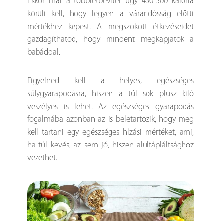
Ekkor már a többletbevitel úgy 450-500 kalória
körüli kell, hogy legyen a várandósság előtti
mértékhez képest. A megszokott étkezéseidet
gazdagíthatod, hogy mindent megkapjatok a
babáddal.
Figyelned kell a helyes, egészséges
súlygyarapodásra, hiszen a túl sok plusz kiló
veszélyes is lehet. Az egészséges gyarapodás
fogalmába azonban az is beletartozik, hogy meg
kell tartani egy egészséges hízási mértéket, ami,
ha túl kevés, az sem jó, hiszen alultápláltsághoz
vezethet.