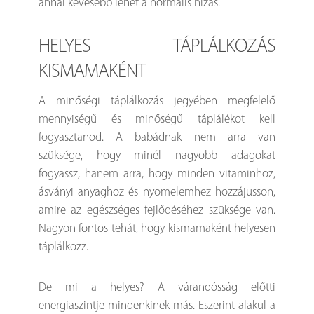
annál kevesebb lehet a normális hízás.
HELYES TÁPLÁLKOZÁS
KISMAMAKÉNT
A minőségi táplálkozás jegyében megfelelő
mennyiségű és minőségű táplálékot kell
fogyasztanod. A babádnak nem arra van
szüksége, hogy minél nagyobb adagokat
fogyassz, hanem arra, hogy minden vitaminhoz,
ásványi anyaghoz és nyomelemhez hozzájusson,
amire az egészséges fejlődéséhez szüksége van.
Nagyon fontos tehát, hogy kismamaként helyesen
táplálkozz.
De mi a helyes? A várandósság előtti
energiaszintje mindenkinek más. Eszerint alakul a