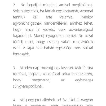
2. Ne fogadj el mindent, amivel megkínálnak.
Sokan úgy érzik, ha látnak egy kismamát, azonnal
tenniük kell érte valamit. Ilyenkor
agyonkínálgatnak mindenfélével, amihez lehet,
hogy nincs is kedved, csak udvariasságból
fogadod el. Mondj nyugodtan nemet. Ne azzal
törődj most, hogy esetleg valaki megsértődik
ezen. A saját és a babád egészsége most sokkal
fontosabb.
3. Minden nap mozogj egy keveset. Már fél óra
tornával, jógával, kocogással sokat tehetsz azért,
hogy megmaradj az egészséges
súlygyarapodásnál.
4. Még egy pici alkoholt se! Az alkohol nagyon