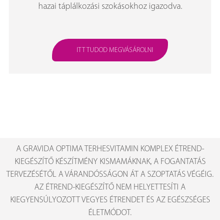
hazai táplálkozási szokásokhoz igazodva.
ITT TUDOD MEGVÁSÁROLNI
A GRAVIDA OPTIMA TERHESVITAMIN KOMPLEX ÉTREND-
KIEGÉSZÍTŐ KÉSZÍTMÉNY KISMAMÁKNAK, A FOGANTATÁS
TERVEZÉSÉTŐL A VÁRANDÓSSÁGON ÁT A SZOPTATÁS VÉGÉIG.
AZ ÉTREND-KIEGÉSZÍTŐ NEM HELYETTESÍTI A
KIEGYENSÚLYOZOTT VEGYES ÉTRENDET ÉS AZ EGÉSZSÉGES
ÉLETMÓDOT.