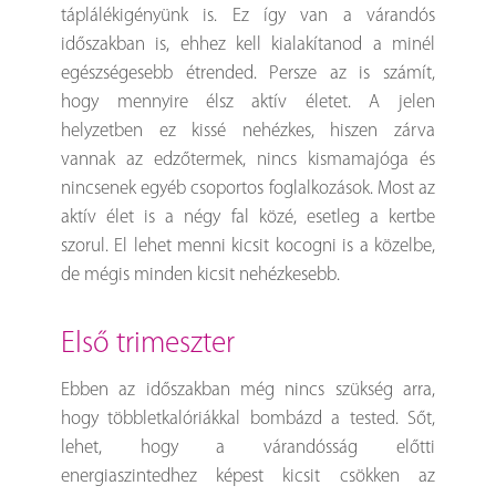
táplálékigényünk is. Ez így van a várandós
időszakban is, ehhez kell kialakítanod a minél
egészségesebb étrended. Persze az is számít,
hogy mennyire élsz aktív életet. A jelen
helyzetben ez kissé nehézkes, hiszen zárva
vannak az edzőtermek, nincs kismamajóga és
nincsenek egyéb csoportos foglalkozások. Most az
aktív élet is a négy fal közé, esetleg a kertbe
szorul. El lehet menni kicsit kocogni is a közelbe,
de mégis minden kicsit nehézkesebb.
első trimeszter
Ebben az időszakban még nincs szükség arra,
hogy többletkalóriákkal bombázd a tested. Sőt,
lehet, hogy a várandósság előtti
energiaszintedhez képest kicsit csökken az