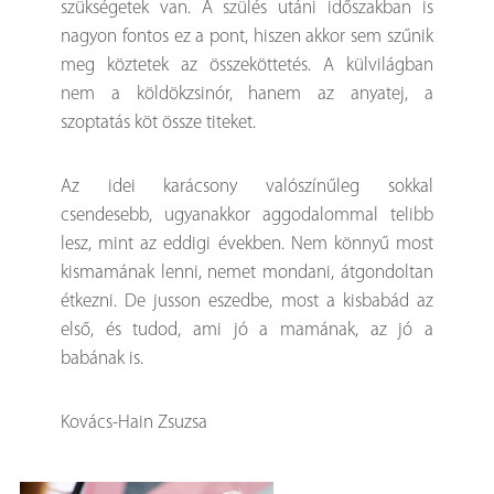
szükségetek van. A szülés utáni időszakban is
nagyon fontos ez a pont, hiszen akkor sem szűnik
meg köztetek az összeköttetés. A külvilágban
nem a köldökzsinór, hanem az anyatej, a
szoptatás köt össze titeket.
Az idei karácsony valószínűleg sokkal
csendesebb, ugyanakkor aggodalommal telibb
lesz, mint az eddigi években. Nem könnyű most
kismamának lenni, nemet mondani, átgondoltan
étkezni. De jusson eszedbe, most a kisbabád az
első, és tudod, ami jó a mamának, az jó a
babának is.
Kovács-Hain Zsuzsa