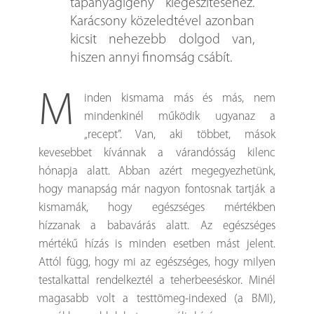
tápanyagigény kiegészítéséhez.
Karácsony közeledtével azonban
kicsit nehezebb dolgod van,
hiszen annyi finomság csábít.
M
inden kismama más és más, nem
mindenkinél működik ugyanaz a
„recept”. Van, aki többet, mások
kevesebbet kívánnak a várandósság kilenc
hónapja alatt. Abban azért megegyezhetünk,
hogy manapság már nagyon fontosnak tartják a
kismamák, hogy egészséges mértékben
hízzanak a babavárás alatt. Az egészséges
mértékű hízás is minden esetben mást jelent.
Attól függ, hogy mi az egészséges, hogy milyen
testalkattal rendelkeztél a teherbeeséskor. Minél
magasabb volt a testtömeg-indexed (a BMI),