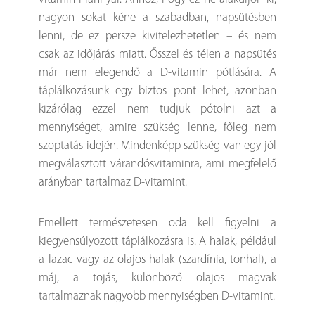
nagyon sokat kéne a szabadban, napsütésben
lenni, de ez persze kivitelezhetetlen – és nem
csak az időjárás miatt. Ősszel és télen a napsütés
már nem elegendő a D-vitamin pótlására. A
táplálkozásunk egy biztos pont lehet, azonban
kizárólag ezzel nem tudjuk pótolni azt a
mennyiséget, amire szükség lenne, főleg nem
szoptatás idején. Mindenképp szükség van egy jól
megválasztott várandósvitaminra, ami megfelelő
arányban tartalmaz D-vitamint.
Emellett természetesen oda kell figyelni a
kiegyensúlyozott táplálkozásra is. A halak, például
a lazac vagy az olajos halak (szardínia, tonhal), a
máj, a tojás, különböző olajos magvak
tartalmaznak nagyobb mennyiségben D-vitamint.