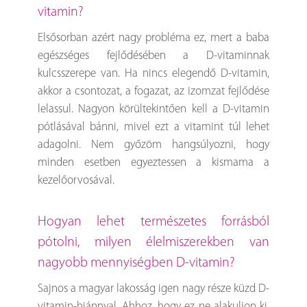
vitamin?
Elsősorban azért nagy probléma ez, mert a baba
egészséges fejlődésében a D-vitaminnak
kulcsszerepe van. Ha nincs elegendő D-vitamin,
akkor a csontozat, a fogazat, az izomzat fejlődése
lelassul. Nagyon körültekintően kell a D-vitamin
pótlásával bánni, mivel ezt a vitamint túl lehet
adagolni. Nem győzöm hangsúlyozni, hogy
minden esetben egyeztessen a kismama a
kezelőorvosával.
Hogyan lehet természetes forrásból
pótolni, milyen élelmiszerekben van
nagyobb mennyiségben D-vitamin?
Sajnos a magyar lakosság igen nagy része küzd D-
vitamin-hiánnyal. Ahhoz, hogy ez ne alakuljon ki,