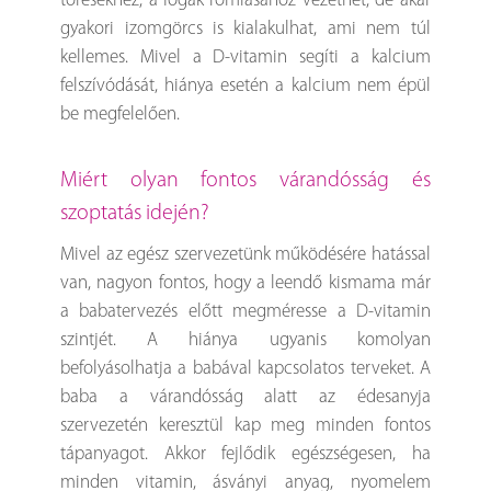
törésekhez, a fogak romlásához vezethet, de akár
gyakori izomgörcs is kialakulhat, ami nem túl
kellemes. Mivel a D-vitamin segíti a kalcium
felszívódását, hiánya esetén a kalcium nem épül
be megfelelően.
Miért olyan fontos várandósság és
szoptatás idején?
Mivel az egész szervezetünk működésére hatással
van, nagyon fontos, hogy a leendő kismama már
a babatervezés előtt megméresse a D-vitamin
szintjét. A hiánya ugyanis komolyan
befolyásolhatja a babával kapcsolatos terveket. A
baba a várandósság alatt az édesanyja
szervezetén keresztül kap meg minden fontos
tápanyagot. Akkor fejlődik egészségesen, ha
minden vitamin, ásványi anyag, nyomelem