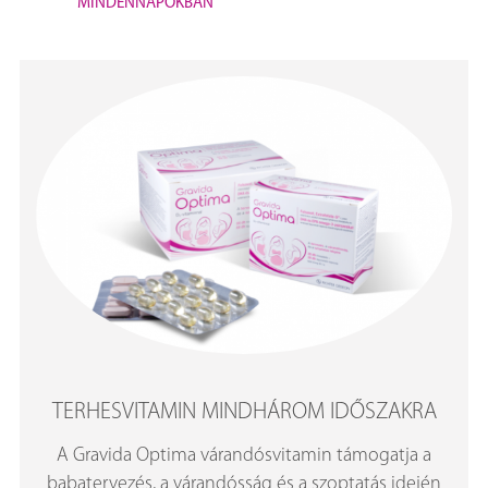
MINDENNAPOKBAN
TERHESVITAMIN MINDHÁROM IDŐSZAKRA
A Gravida Optima várandósvitamin támogatja a
babatervezés, a várandósság és a szoptatás idején