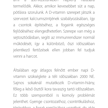
ami a szervezetünkben napfény hatására
termelődik. Akkor, amikor kevesebbet süt a nap,
pótlásra szorulunk. A D-vitamin szerepet játszik a
szervezet kalciumszintjének szabályozásában, így
a csontok építéséhez, a fogaink egészséges
fejlődéséhez elengedhetetlen. Szerepe van még a
sejtosztódásban, segíti az immunrendszer normál
működését, így a különböző, őszi időszakban
jelentkező fertőzések ellen jobban fel tudjuk
venni a harcot.
Általában egy átlagos felnőtt ember napi D-
vitamin szükséglete a téli időszakban 2000 NE.
Sajnos sokaknál mutatkozik D-vitamin-hiány,
főleg a késő ősztől kora tavaszig tartó időszakban.
Ez több szempontból is komoly problémát
jelenthet. Gyenge csontozathoz, csontritkuláshoz,