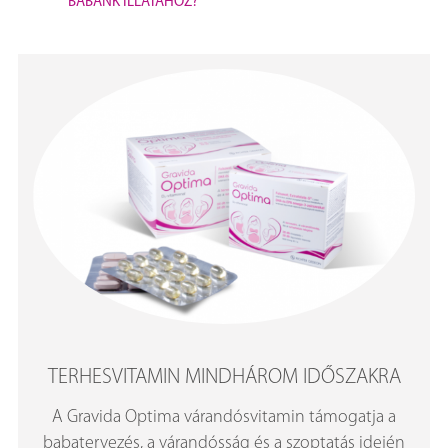
BABÁNK ILLATÁHOZ?
TERHESVITAMIN MINDHÁROM IDŐSZAKRA
A Gravida Optima várandósvitamin támogatja a
babatervezés, a várandósság és a szoptatás idején