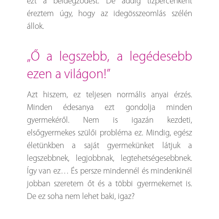
ezt a beidegződést. De addig tízpercenként
éreztem úgy, hogy az idegösszeomlás szélén
állok.
„ő a legszebb, a legédesebb
ezen a világon!”
Azt hiszem, ez teljesen normális anyai érzés.
Minden édesanya ezt gondolja minden
gyermekéről. Nem is igazán kezdeti,
elsőgyermekes szülői probléma ez. Mindig, egész
életünkben a saját gyermekünket látjuk a
legszebbnek, legjobbnak, legtehetségesebbnek.
Így van ez… És persze mindennél és mindenkinél
jobban szeretem őt és a többi gyermekemet is.
De ez soha nem lehet baki, igaz?