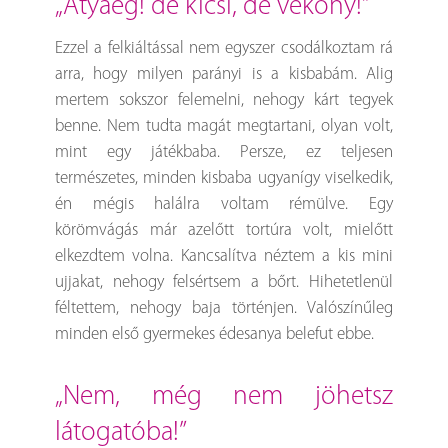
„atyaég! de kicsi, de vékony!”
Ezzel a felkiáltással nem egyszer csodálkoztam rá
arra, hogy milyen parányi is a kisbabám. Alig
mertem sokszor felemelni, nehogy kárt tegyek
benne. Nem tudta magát megtartani, olyan volt,
mint egy játékbaba. Persze, ez teljesen
természetes, minden kisbaba ugyanígy viselkedik,
én mégis halálra voltam rémülve. Egy
körömvágás már azelőtt tortúra volt, mielőtt
elkezdtem volna. Kancsalítva néztem a kis mini
ujjakat, nehogy felsértsem a bőrt. Hihetetlenül
féltettem, nehogy baja történjen. Valószínűleg
minden első gyermekes édesanya belefut ebbe.
„nem, még nem jöhetsz
látogatóba!”