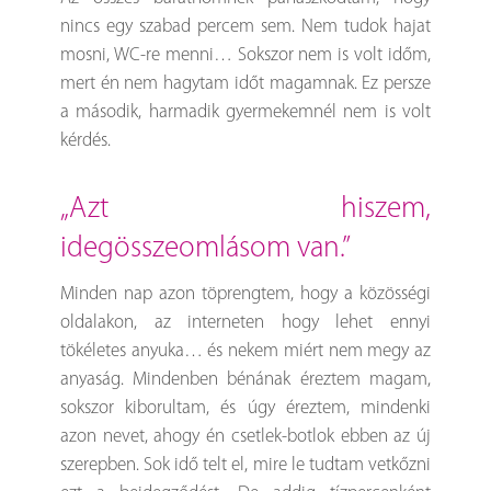
nincs egy szabad percem sem. Nem tudok hajat
mosni, WC-re menni… Sokszor nem is volt időm,
mert én nem hagytam időt magamnak. Ez persze
a második, harmadik gyermekemnél nem is volt
kérdés.
„azt hiszem,
idegösszeomlásom van.”
Minden nap azon töprengtem, hogy a közösségi
oldalakon, az interneten hogy lehet ennyi
tökéletes anyuka… és nekem miért nem megy az
anyaság. Mindenben bénának éreztem magam,
sokszor kiborultam, és úgy éreztem, mindenki
azon nevet, ahogy én csetlek-botlok ebben az új
szerepben. Sok idő telt el, mire le tudtam vetkőzni