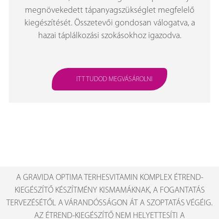
megnövekedett tápanyagszükséglet megfelelő
kiegészítését. Összetevői gondosan válogatva, a
hazai táplálkozási szokásokhoz igazodva.
ITT TUDOD MEGVÁSÁROLNI
A GRAVIDA OPTIMA TERHESVITAMIN KOMPLEX ÉTREND-
KIEGÉSZÍTŐ KÉSZÍTMÉNY KISMAMÁKNAK, A FOGANTATÁS
TERVEZÉSÉTŐL A VÁRANDÓSSÁGON ÁT A SZOPTATÁS VÉGÉIG.
AZ ÉTREND-KIEGÉSZÍTŐ NEM HELYETTESÍTI A