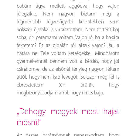
babám ágya mellett aggódva, hogy vajon
lélegzik-e. Nem nagyon bíztam még a
legmenőbb légzésfigyelő készülékben sem.
Sokszor éjszaka is virrasztottam. Nem történt baj
soha, de paramami voltam. Vajon jó, ha a hasára
fektetem? És az oldalán jól alszik vajon? Jaj, a
hátára ne! Tele voltam kétségekkel. Mindhárom
gyermekemnél bennem volt a kérdés, hogy jól
csinálom-e, de az elsőnél tényleg nagyon féltem
attól, hogy nem kap levegőt. Sokszor még fel is
ébresztettem (én őrült!), hogy
megbizonyosodjam arról, hogy nincs baja.
„dehogy megyek most hajat
mosni!”
Az összes barátnőmnek panaszkodtam, hogy