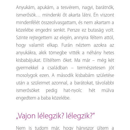
Anyukám, apukám, a tesvérem, nagyi, barátnők,
ismerősök… mindenki őt akarta látni. Én viszont
mindenfélét összeolvasgattam, és nem akartam a
közelébe engedni senkit. Persze ez butaság volt.
Szinte rejtegettem az elején, annyira féltem attól,
hogy valamit elkap. Furán néztem azokra az
anyukákra, akik tömegbe vitték a néhány hetes
kisbabájukat. Elítéltem őket. Ma már – még két
gyermekkel a családban – természetesen jót
mosolygok ezen. A második kisbabám születése
után a szüleimet azonnal, a barátokat, távolabbi
ismerősöket pedig hat-nyolc hét múlva
engedtem a baba közelébe.
„vajon lélegzik? lélegzik?”
Nem is tudom már, hogy hányszor ültem a