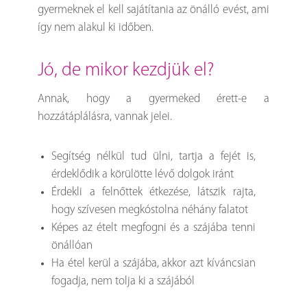
gyermeknek el kell sajátítania az önálló evést, ami
így nem alakul ki időben.
jó, de mikor kezdjük el?
Annak, hogy a gyermeked érett-e a
hozzátáplálásra, vannak jelei.
Segítség nélkül tud ülni, tartja a fejét is,
érdeklődik a körülötte lévő dolgok iránt
Érdekli a felnőttek étkezése, látszik rajta,
hogy szívesen megkóstolna néhány falatot
Képes az ételt megfogni és a szájába tenni
önállóan
Ha étel kerül a szájába, akkor azt kíváncsian
fogadja, nem tolja ki a szájából