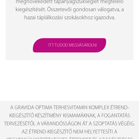
megnövekedett tápanyagszükséglet megfelelő
kiegészítését. Összetevői gondosan válogatva, a
hazai táplálkozási szokásokhoz igazodva.
ITT TUDOD MEGVÁSÁROLNI
A GRAVIDA OPTIMA TERHESVITAMIN KOMPLEX ÉTREND-
KIEGÉSZÍTŐ KÉSZÍTMÉNY KISMAMÁKNAK, A FOGANTATÁS
TERVEZÉSÉTŐL A VÁRANDÓSSÁGON ÁT A SZOPTATÁS VÉGÉIG.
AZ ÉTREND-KIEGÉSZÍTŐ NEM HELYETTESÍTI A