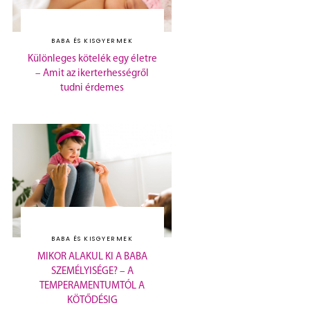
BABA ÉS KISGYERMEK
Különleges kötelék egy életre
– Amit az ikerterhességről
tudni érdemes
BABA ÉS KISGYERMEK
MIKOR ALAKUL KI A BABA
SZEMÉLYISÉGE? – A
TEMPERAMENTUMTÓL A
KÖTŐDÉSIG