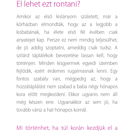
el lehet ezt rontani?
Amikor az első kislányom született, már a
kórházban elmondták, hogy az a legjobb a
kisbabának, ha élete első fél évében csak
anyatejet kap. Persze ez nem mindig teljesülhet,
de jó addig szoptatni, ameddig csak tudsz. A
szilárd táplálékok bevezetése lassan kell, hogy
történjen. Minden kisgyermek egyedi ütemben
fejlődik, ezért érdemes rugalmasnak lenni. Egy
fontos szabály van, mégpedig az, hogy a
hozzátáplálást nem szabad a baba négy hónapos
kora előtt megkezdeni. Ekkor ugyanis nem áll
még készen erre. Ugyanakkor az sem jó, ha
tovább vársz a hat hónapos kornál.
Mi történhet, ha túl korán kezdjük el a