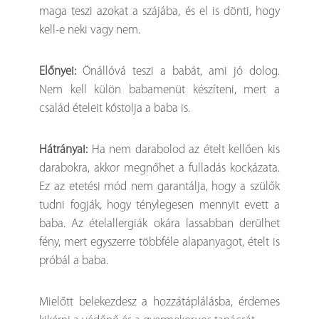
maga teszi azokat a szájába, és el is dönti, hogy
kell-e neki vagy nem.
Előnyei:
Önállóvá teszi a babát, ami jó dolog.
Nem kell külön babamenüt készíteni, mert a
család ételeit kóstolja a baba is.
Hátrányai:
Ha nem darabolod az ételt kellően kis
darabokra, akkor megnőhet a fulladás kockázata.
Ez az etetési mód nem garantálja, hogy a szülők
tudni fogják, hogy ténylegesen mennyit evett a
baba. Az ételallergiák okára lassabban derülhet
fény, mert egyszerre többféle alapanyagot, ételt is
próbál a baba.
Mielőtt belekezdesz a hozzátáplálásba, érdemes