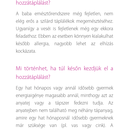
hozzátáplálást?
A baba emésztőrendszere még fejletlen, nem
elég erős a szilárd táplálékok megemésztéséhez.
Ugyanígy a veséi is fejletlenek még egy ekkora
feladathoz. Ebben az esetben könnyen kialakulhat
később allergia, nagyobb lehet az elhízás
kockázata.
Mi történhet, ha túl későn kezdjük el a
hozzátáplálást?
Egy hat hónapos vagy annál idősebb gyermek
energiaigénye magasabb annál, minthogy azt az
anyatej vagy a tápszer fedezni tudja. Az
anyatejben nem található meg néhány tápanyag,
amire egy hat hónaposnál idősebb gyermeknek
már szüksége van (pl. vas vagy cink). A