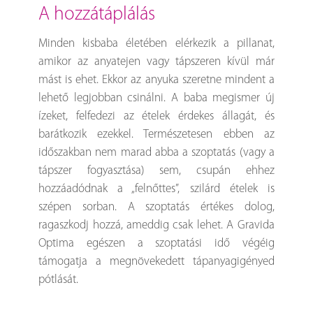
a hozzátáplálás
Minden kisbaba életében elérkezik a pillanat,
amikor az anyatejen vagy tápszeren kívül már
mást is ehet. Ekkor az anyuka szeretne mindent a
lehető legjobban csinálni. A baba megismer új
ízeket, felfedezi az ételek érdekes állagát, és
barátkozik ezekkel. Természetesen ebben az
időszakban nem marad abba a szoptatás (vagy a
tápszer fogyasztása) sem, csupán ehhez
hozzáadódnak a „felnőttes”, szilárd ételek is
szépen sorban. A szoptatás értékes dolog,
ragaszkodj hozzá, ameddig csak lehet. A Gravida
Optima egészen a szoptatási idő végéig
támogatja a megnövekedett tápanyagigényed
pótlását.