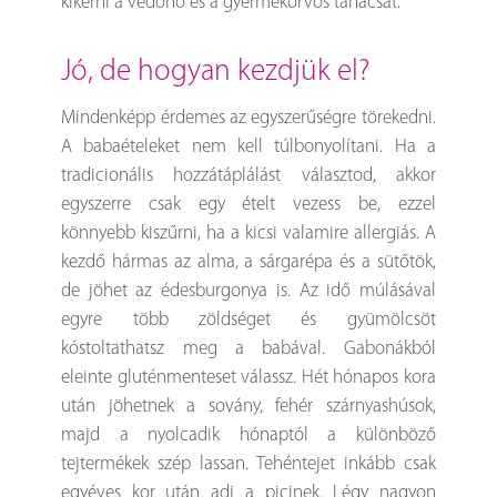
kikérni a védőnő és a gyermekorvos tanácsát.
jó, de hogyan kezdjük el?
Mindenképp érdemes az egyszerűségre törekedni.
A babaételeket nem kell túlbonyolítani. Ha a
tradicionális hozzátáplálást választod, akkor
egyszerre csak egy ételt vezess be, ezzel
könnyebb kiszűrni, ha a kicsi valamire allergiás. A
kezdő hármas az alma, a sárgarépa és a sütőtök,
de jöhet az édesburgonya is. Az idő múlásával
egyre több zöldséget és gyümölcsöt
kóstoltathatsz meg a babával. Gabonákból
eleinte gluténmenteset válassz. Hét hónapos kora
után jöhetnek a sovány, fehér szárnyashúsok,
majd a nyolcadik hónaptól a különböző
tejtermékek szép lassan. Tehéntejet inkább csak
egyéves kor után adj a picinek. Légy nagyon