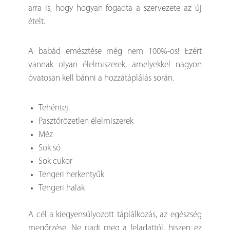
arra is, hogy hogyan fogadta a szervezete az új
ételt.
A babád emésztése még nem 100%-os! Ezért
vannak olyan élelmiszerek, amelyekkel nagyon
óvatosan kell bánni a hozzátáplálás során.
Tehéntej
Pasztőrözetlen élelmiszerek
Méz
Sok só
Sok cukor
Tengeri herkentyűk
Tengeri halak
A cél a kiegyensúlyozott táplálkozás, az egészség
megőrzése. Ne riadj meg a feladattól, hiszen ez