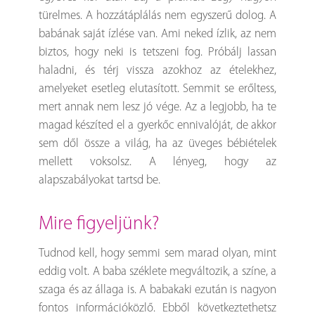
türelmes. A hozzátáplálás nem egyszerű dolog. A
babának saját ízlése van. Ami neked ízlik, az nem
biztos, hogy neki is tetszeni fog. Próbálj lassan
haladni, és térj vissza azokhoz az ételekhez,
amelyeket esetleg elutasított. Semmit se erőltess,
mert annak nem lesz jó vége. Az a legjobb, ha te
magad készíted el a gyerkőc ennivalóját, de akkor
sem dől össze a világ, ha az üveges bébiételek
mellett voksolsz. A lényeg, hogy az
alapszabályokat tartsd be.
mire figyeljünk?
Tudnod kell, hogy semmi sem marad olyan, mint
eddig volt. A baba széklete megváltozik, a színe, a
szaga és az állaga is. A babakaki ezután is nagyon
fontos információközlő. Ebből következtethetsz