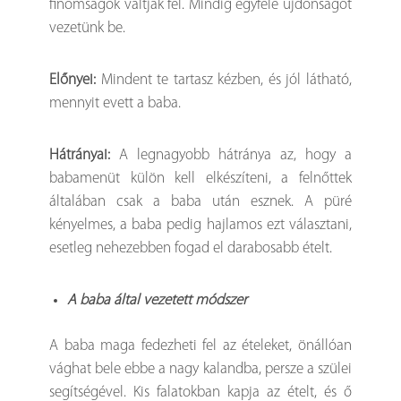
finomságok váltják fel. Mindig egyféle újdonságot
vezetünk be.
Előnyei:
Mindent te tartasz kézben, és jól látható,
mennyit evett a baba.
Hátrányai:
A legnagyobb hátránya az, hogy a
babamenüt külön kell elkészíteni, a felnőttek
általában csak a baba után esznek. A püré
kényelmes, a baba pedig hajlamos ezt választani,
esetleg nehezebben fogad el darabosabb ételt.
A baba által vezetett módszer
A baba maga fedezheti fel az ételeket, önállóan
vághat bele ebbe a nagy kalandba, persze a szülei
segítségével. Kis falatokban kapja az ételt, és ő