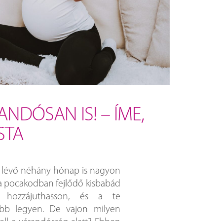
NDÓSAN IS! – ÍME,
ISTA
te lévő néhány hónap is nagyon
 a pocakodban fejlődő kisbabád
z hozzájuthasson, és a te
obb legyen. De vajon milyen