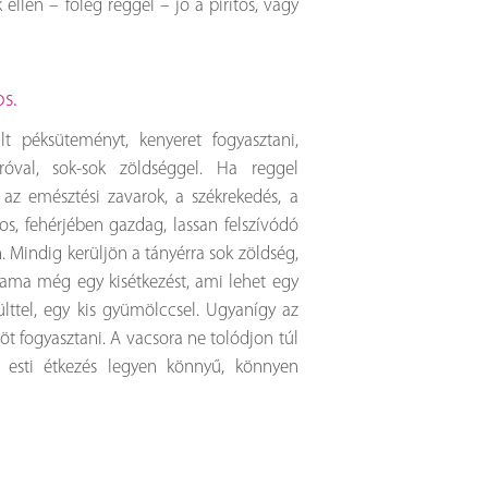
k ellen – főleg reggel – jó a pirítós, vagy
s.
lt péksüteményt, kenyeret fogyasztani,
úróval, sok-sok zöldséggel. Ha reggel
z emésztési zavarok, a székrekedés, a
s, fehérjében gazdag, lassan felszívódó
. Mindig kerüljön a tányérra sok zöldség,
smama még egy kisétkezést, ami lehet egy
ülttel, egy kis gyümölccsel. Ugyanígy az
öt fogyasztani. A vacsora ne tolódjon túl
z esti étkezés legyen könnyű, könnyen