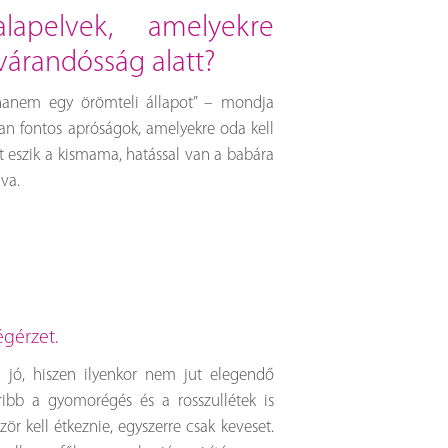
várandósság alatt?
hanem egy örömteli állapot” – mondja
yan fontos apróságok, amelyekre oda kell
t eszik a kismama, hatással van a babára
lva.
égérzet.
 jó, hiszen ilyenkor nem jut elegendő
ibb a gyomorégés és a rosszullétek is
r kell étkeznie, egyszerre csak keveset.