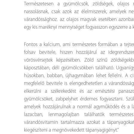
Természetesen a gyümölcsök, zöldségek, olajos
nassolásnak, csak azok az élelmiszerek, amelyek n
várandóssághoz. az olajos magvak esetében azonban
egy kis maréknyi mennyiséget fogyasszon egyszerre a
Fontos a kalcium, ami természetes formában a tejte
folsav bevitele, hiszen hozzájárul az idegrends
vörösvérsejtek képzésében. Zöld színű zöldségekb
káposztában, déli gyümölcsökben található. Ugyanígy
húsokban, babban, újhagymában lehet fellelni. A ci
megfelelő bevitele is elengedhetetlen a várandósság 
elkerülni a székrekedést és az emésztési panasz
gyümölcsöket, zabpelyhet érdemes fogyasztani. Sz
amelyek hozzájárulnak a normál agyműködés és a lát
lazacban, lenmagolajban találhatók természet
várandósvitamin tartalmazza azokat a tápanyagokat
kiegészíteni a megnövekedett tápanyagigényt.”