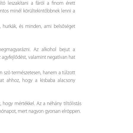
tó leszakítani a fáról a finom érett
ntos minél körültekintőbbnek lenni a
, hurkák, és minden, ami belsőséget
egmagyarázni. Az alkohol bejut a
 agyfejlődést, valamint negatívan hat
n szó természetesen, hanem a túlzott
lhat ahhoz, hogy a kisbaba alacsony
 hogy mértékkel. Az a néhány tiltólistás
c hónapot, mert nagyon gyorsan elröppen.