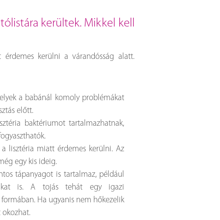
ólistára kerültek. Mikkel kell
t érdemes kerülni a várandósság alatt.
elyek a babánál komoly problémákat
ztás előtt.
sztéria baktériumot tartalmazhatnak,
fogyaszthatók.
n a lisztéria miatt érdemes kerülni. Az
még egy kis ideig.
ontos tápanyagot is tartalmaz, például
akat is. A tojás tehát egy igazi
 formában. Ha ugyanis nem hőkezelik
t okozhat.