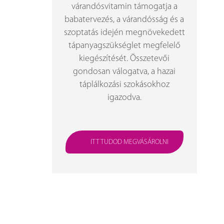
várandósvitamin támogatja a
babatervezés, a várandósság és a
szoptatás idején megnövekedett
tápanyagszükséglet megfelelő
kiegészítését. Összetevői
gondosan válogatva, a hazai
táplálkozási szokásokhoz
igazodva.
ITT TUDOD MEGVÁSÁROLNI