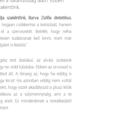
ell a várandósság alatt? Ebben
zakértőnk.
a szakértőnk, Barva Zsófia dietetikus.
a hogyan csökkentse a testsúlyát, hanem
 el a szervezetét. Belefér, hogy néha
tesen tudatosnak kell lenni, mert már
ért is felelős.”
sz test átalakul, az alvási szokások
 hogy ne vidd túlzásba. Ebben az orvosod is
tted áll. A lényeg az, hogy ha eddig is
 egy kicsit. Ha azonban eddig nem voltál
zért, hogy ezzel akadályozd a plusz kilók
ekkora az a súlymennyiség, ami a te
 alatt. Ez mindenkinek a testalkatától
rtani.