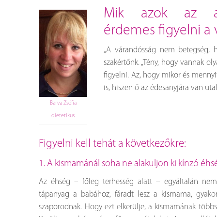
mik azok az alapelvek, amelyekre
érdemes figyelni a 
„A várandósság nem betegség, 
szakértőnk. „Tény, hogy vannak ol
figyelni. Az, hogy mikor és mennyi
is, hiszen ő az édesanyjára van uta
Barva Zsófia
dietetikus
Figyelni kell tehát a következőkre:
1. A kismamánál soha ne alakuljon ki kínzó éhs
Az éhség – főleg terhesség alatt – egyáltalán nem
tápanyag a babához, fáradt lesz a kismama, gyakor
szaporodnak. Hogy ezt elkerülje, a kismamának többszö