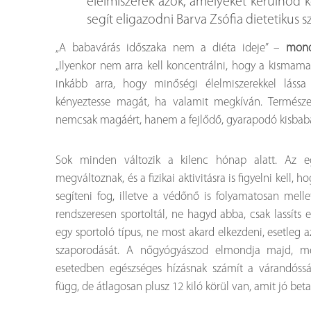
élelmiszerek azok, amelyeket kerülnöd k
segít eligazodni Barva Zsófia dietetikus s
„A babavárás időszaka nem a diéta ideje” –
mondj
„Ilyenkor nem arra kell koncentrálni, hogy a kismam
inkább arra, hogy minőségi élelmiszerekkel lássa
kényeztesse magát, ha valamit megkíván. Természe
nemcsak magáért, hanem a fejlődő, gyarapodó kisbabájá
Sok minden változik a kilenc hónap alatt. Az egé
megváltoznak, és a fizikai aktivitásra is figyelni kell,
segíteni fog, illetve a védőnő is folyamatosan melle
rendszeresen sportoltál, ne hagyd abba, csak lassíts
egy sportoló típus, ne most akard elkezdeni, esetleg a
szaporodását. A nőgyógyászod elmondja majd, m
esetedben egészséges hízásnak számít a várandósság
függ, de átlagosan plusz 12 kiló körül van, amit jó beta