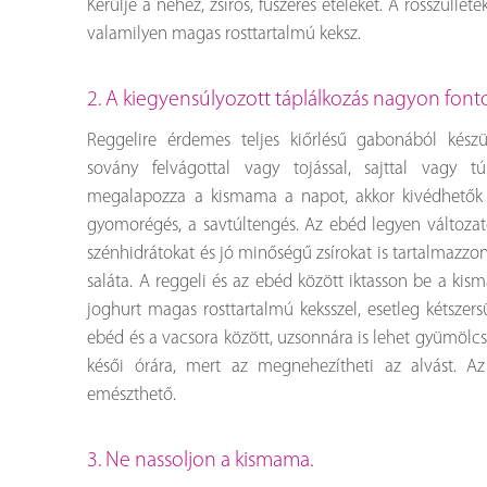
Kerülje a nehéz, zsíros, fűszeres ételeket. A rosszulléte
valamilyen magas rosttartalmú keksz.
2. A kiegyensúlyozott táplálkozás nagyon fonto
Reggelire érdemes teljes kiőrlésű gabonából készü
sovány felvágottal vagy tojással, sajttal vagy t
megalapozza a kismama a napot, akkor kivédhetők a
gyomorégés, a savtúltengés. Az ebéd legyen változato
szénhidrátokat és jó minőségű zsírokat is tartalmazzon
saláta. A reggeli és az ebéd között iktasson be a ki
joghurt magas rosttartalmú keksszel, esetleg kétszers
ebéd és a vacsora között, uzsonnára is lehet gyümölcs
késői órára, mert az megnehezítheti az alvást. A
emészthető.
3. Ne nassoljon a kismama.