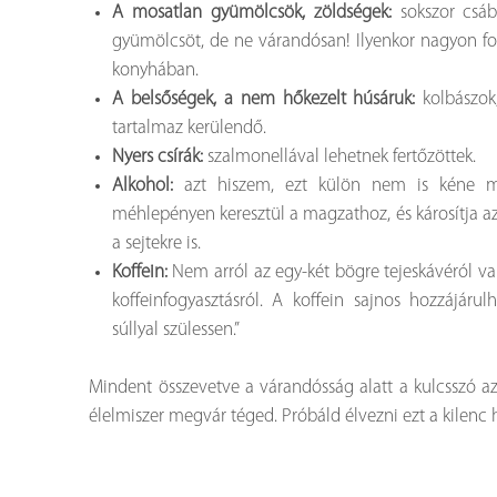
A mosatlan gyümölcsök, zöldségek:
sokszor csábí
gyümölcsöt, de ne várandósan! Ilyenkor nagyon fo
konyhában.
A belsőségek, a nem hőkezelt húsáruk:
kolbászok
tartalmaz kerülendő.
Nyers csírák:
szalmonellával lehetnek fertőzöttek.
Alkohol:
azt hiszem, ezt külön nem is kéne m
méhlepényen keresztül a magzathoz, és károsítja az
a sejtekre is.
Koffein:
Nem arról az egy-két bögre tejeskávéról va
koffeinfogyasztásról. A koffein sajnos hozzájáru
súllyal szülessen.”
Mindent összevetve a várandósság alatt a kulcsszó az,
élelmiszer megvár téged. Próbáld élvezni ezt a kilen