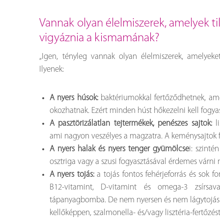
Vannak olyan élelmiszerek, amelyek tilt
vigyáznia a kismamának?
„Igen, tényleg vannak olyan élelmiszerek, amelyeke
Ilyenek:
A nyers húsok:
baktériumokkal fertőződhetnek, am
okozhatnak. Ezért minden húst hőkezelni kell fogyas
A pasztörizálatlan tejtermékek, penészes sajtok:
li
ami nagyon veszélyes a magzatra. A keménysajtok 
A nyers halak és nyers tenger gyümölcse
i: szinté
osztriga vagy a szusi fogyasztásával érdemes várni 
A nyers tojás:
a tojás fontos fehérjeforrás és sok f
B12-vitamint, D-vitamint és omega-3 zsírsav
tápanyagbomba. De nem nyersen és nem lágytojás
kellőképpen, szalmonella- és/vagy lisztéria-fertőzés