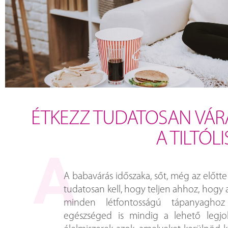
ÉTKEZZ TUDATOSAN VÁRA
A TILTÓL
A babavárás időszaka, sőt, még az előt
tudatosan kell, hogy teljen ahhoz, hogy
minden létfontosságú tápanyagho
egészséged is mindig a lehető legj