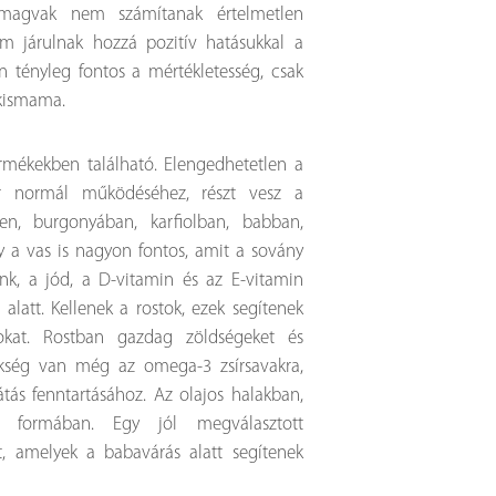
 magvak nem számítanak értelmetlen
em járulnak hozzá pozitív hatásukkal a
 tényleg fontos a mértékletesség, csak
 kismama.
rmékekben található. Elengedhetetlen a
zer normál működéséhez, részt vesz a
en, burgonyában, karfiolban, babban,
 a vas is nagyon fontos, amit a sovány
nk, a jód, a D-vitamin és az E-vitamin
alatt. Kellenek a rostok, ezek segítenek
okat. Rostban gazdag zöldségeket és
ükség van még az omega-3 zsírsavakra,
ás fenntartásához. Az olajos halakban,
es formában. Egy jól megválasztott
, amelyek a babavárás alatt segítenek