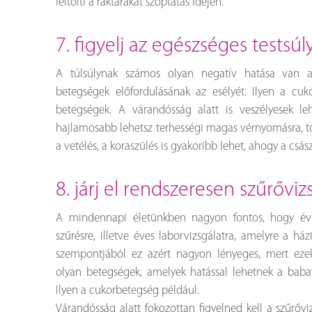
feltölti a raktárakat szoptatás idején.
7. figyelj az egészséges testsúl
A túlsúlynak számos olyan negatív hatása van a
betegségek előfordulásának az esélyét. Ilyen a cuko
betegségek. A várandósság alatt is veszélyesek le
hajlamosabb lehetsz terhességi magas vérnyomásra, to
a vetélés, a koraszülés is gyakoribb lehet, ahogy a csás
8. járj el rendszeresen szűrővi
A mindennapi életünkben nagyon fontos, hogy éve
szűrésre, illetve éves laborvizsgálatra, amelyre a h
szempontjából ez azért nagyon lényeges, mert ezek
olyan betegségek, amelyek hatással lehetnek a babav
Ilyen a cukorbetegség például.
Várandósság alatt fokozottan figyelned kell a szűrőv