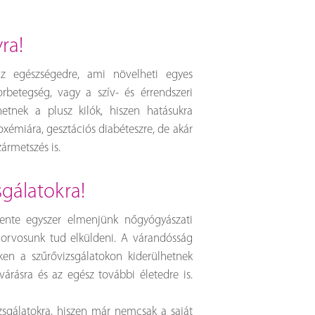
yra!
z egészségedre, ami növelheti egyes
rbetegség, vagy a szív- és érrendszeri
hetnek a plusz kilók, hiszen hatásukra
xémiára, gesztációs diabéteszre, de akár
zármetszés is.
zsgálatokra!
nte egyszer elmenjünk nőgyógyászati
áziorvosunk tud elküldeni. A várandósság
en a szűrővizsgálatokon kiderülhetnek
árásra és az egész további életedre is.
izsgálatokra, hiszen már nemcsak a saját