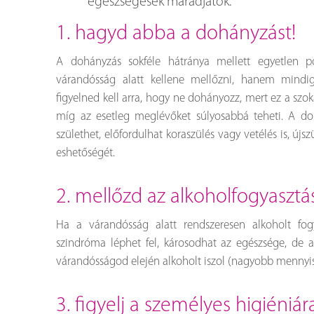
egészségesek maradjatok.
1. hagyd abba a dohányzást!
A dohányzás sokféle hátránya mellett egyetlen 
várandósság alatt kellene mellőzni, hanem mindig
figyelned kell arra, hogy ne dohányozz, mert ez a szo
míg az esetleg meglévőket súlyosabbá teheti. A do
születhet, előfordulhat koraszülés vagy vetélés is, újs
eshetőségét.
2. mellőzd az alkoholfogyasztás
Ha a várandósság alatt rendszeresen alkoholt fog
szindróma léphet fel, károsodhat az egészsége, de ak
várandósságod elején alkoholt iszol (nagyobb mennyisé
3. figyelj a személyes higiéniár