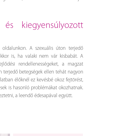
 oldalunkon. A szexuális úton terjedő
kor is, ha valaki nem vár kisbabát. A
ejlődési rendellenességeket, a magzat
n terjedő betegségek ellen tehát nagyon
latban élőknél ez kevésbé okoz fejtörést,
ések is hasonló problémákat okozhatnak.
eztetni, a leendő édesapával együtt.