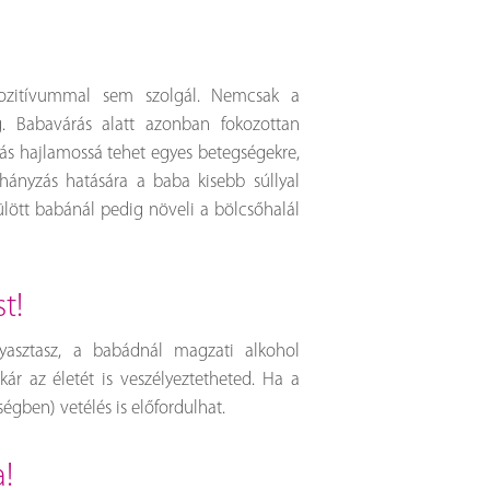
pozitívummal sem szolgál. Nemcsak a
. Babavárás alatt azonban fokozottan
kás hajlamossá tehet egyes betegségekre,
hányzás hatására a baba kisebb súllyal
zülött babánál pedig növeli a bölcsőhalál
t!
yasztasz, a babádnál magzati alkohol
ár az életét is veszélyeztetheted. Ha a
gben) vetélés is előfordulhat.
a!