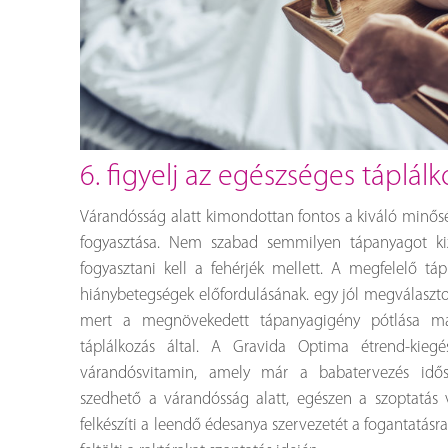
6. figyelj az egészséges táplál
Várandósság alatt kimondottan fontos a kiváló minős
fogyasztása. Nem szabad semmilyen tápanyagot kizá
fogyasztani kell a fehérjék mellett. A megfelelő tá
hiánybetegségek előfordulásának. egy jól megválaszto
mert a megnövekedett tápanyagigény pótlása ma
táplálkozás által. A Gravida Optima étrend-kieg
várandósvitamin, amely már a babatervezés idős
szedhető a várandósság alatt, egészen a szoptatás 
felkészíti a leendő édesanya szervezetét a fogantatásr