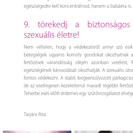
egészségedre kell koncentrálnod, hanem a babáéra is.
9. törekedj a biztonságos és kiegyensúlyozott
szexuális életre!
Nem véltelen, hogy a védekezésről annyi szó esik
betegségek ugyanis komoly gondokat okozhatnak ak
fertőzések várandósság idején azonban vetélést, f
egészségének károsodását okozhatják. A szexuális úto
fontos védekezni. A stabil, kiegyensúlyozott párkapcso
de az esetlegesen kezeletlenül maradt régebbi fertőz
Teherbe esés előtt érdemes egy szűrővizsgálatot elvég
Tarjáni Rita