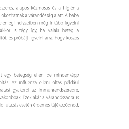
dszeres, alapos kézmosás és a higiénia
s okozhatnak a várandósság alatt. A baba
elenlegi helyzetben még inkább figyelni
akkor is tégy így, ha valaki beteg a
t, és próbálj figyelni arra, hogy koszos
jt egy betegség ellen, de mindenképp
ás. Az influenza elleni oltás például
 hatást gyakorol az immunrendszeredre,
yakoribbak. Ezek akár a várandósságra is
földi utazás esetén érdemes tájékozódnod,