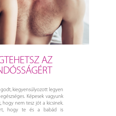
GTEHETSZ AZ
ANDÓSSÁGÉRT
godt, kiegyensúlyozott legyen
g egészséges. Képesek vagyunk
 hogy nem tesz jót a kicsinek.
rt, hogy te és a babád is