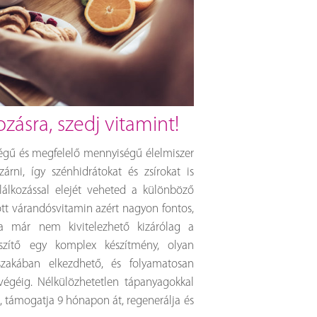
kozásra, szedj vitamint!
égű és megfelelő mennyiségű élelmiszer
rni, így szénhidrátokat és zsírokat is
plálkozással elejét veheted a különböző
tt várandósvitamin azért nagyon fontos,
 már nem kivitelezhető kizárólag a
észítő egy komplex készítmény, olyan
zakában elkezdhető, és folyamatosan
végéig. Nélkülözhetetlen tápanyagokkal
a, támogatja 9 hónapon át, regenerálja és