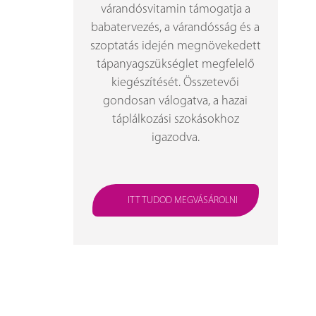
várandósvitamin támogatja a
babatervezés, a várandósság és a
szoptatás idején megnövekedett
tápanyagszükséglet megfelelő
kiegészítését. Összetevői
gondosan válogatva, a hazai
táplálkozási szokásokhoz
igazodva.
ITT TUDOD MEGVÁSÁROLNI