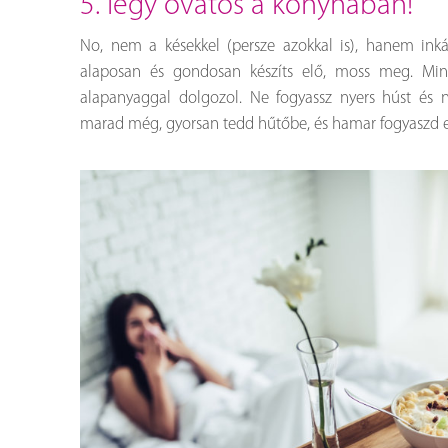
5. légy óvatos a konyhában!
No, nem a késekkel (persze azokkal is), hanem inká
alaposan és gondosan készíts elő, moss meg. Mind
alapanyaggal dolgozol. Ne fogyassz nyers húst és n
marad még, gyorsan tedd hűtőbe, és hamar fogyaszd e