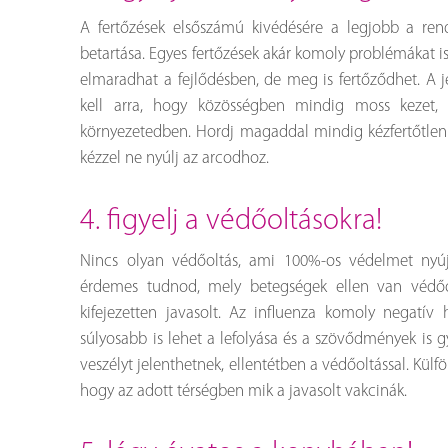
A fertőzések elsőszámú kivédésére a legjobb a ren
betartása. Egyes fertőzések akár komoly problémákat i
elmaradhat a fejlődésben, de meg is fertőződhet. A j
kell arra, hogy közösségben mindig moss kezet, 
környezetedben. Hordj magaddal mindig kézfertőtlenítő
kézzel ne nyúlj az arcodhoz.
4. figyelj a védőoltásokra!
Nincs olyan védőoltás, ami 100%-os védelmet nyú
érdemes tudnod, mely betegségek ellen van védőolt
kifejezetten javasolt. Az influenza komoly negatív
súlyosabb is lehet a lefolyása és a szövődmények is g
veszélyt jelenthetnek, ellentétben a védőoltással. Kül
hogy az adott térségben mik a javasolt vakcinák.