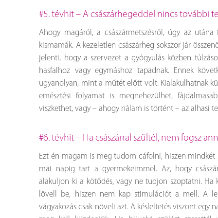
#5. tévhit – A császárhegeddel nincs további 
Ahogy magáról, a császármetszésről, úgy az utána 
kismamák. A kezeletlen császárheg sokszor jár összenö
jelenti, hogy a szervezet a gyógyulás közben túlzáso
hasfalhoz vagy egymáshoz tapadnak. Ennek köve
ugyanolyan, mint a műtét előtt volt. Kialakulhatnak k
emésztési folyamat is megnehezülhet, fájdalmasa
viszkethet, vagy – ahogy nálam is történt – az alhasi t
#6. tévhit – Ha császárral szültél, nem fogsz a
Ezt én magam is meg tudom cáfolni, hiszen mindkét s
mai napig tart a gyermekeimmel. Az, hogy császár
alakuljon ki a kötődés, vagy ne tudjon szoptatni. Ha 
lövell be, hiszen nem kap stimulációt a mell. A le
vágyakozás csak növeli azt. A késleltetés viszont egy 