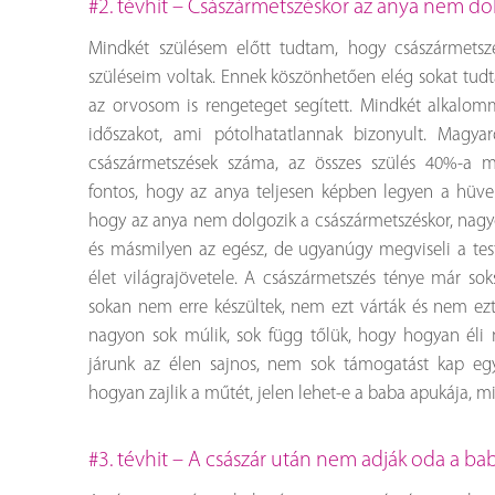
#2. tévhit – Császármetszéskor az anya nem do
Mindkét szülésem előtt tudtam, hogy császármetszé
szüléseim voltak. Ennek köszönhetően elég sokat tudt
az orvosom is rengeteget segített. Mindkét alkalomma
időszakot, ami pótolhatatlannak bizonyult. Mag
császármetszések száma, az összes szülés 40%-a m
fontos, hogy az anya teljesen képben legyen a hüvelyi
hogy az anya nem dolgozik a császármetszéskor, nagyo
és másmilyen az egész, de ugyanúgy megviseli a te
élet világrajövetele. A császármetszés ténye már sok
sokan nem erre készültek, nem ezt várták és nem ezt 
nagyon sok múlik, sok függ tőlük, hogy hogyan éli
járunk az élen sajnos, nem sok támogatást kap eg
hogyan zajlik a műtét, jelen lehet-e a baba apukája, mi
#3. tévhit – A császár után nem adják oda a ba