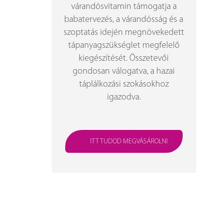
várandósvitamin támogatja a
babatervezés, a várandósság és a
szoptatás idején megnövekedett
tápanyagszükséglet megfelelő
kiegészítését. Összetevői
gondosan válogatva, a hazai
táplálkozási szokásokhoz
igazodva.
ITT TUDOD MEGVÁSÁROLNI