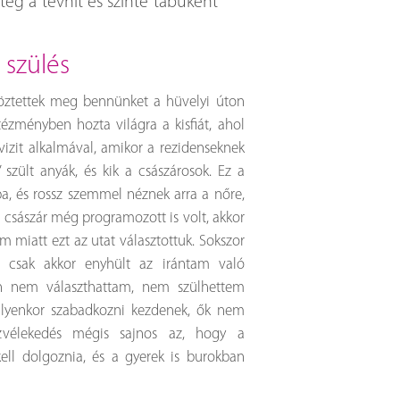
eg a tévhit és szinte tabuként
l szülés
öztettek meg bennünket a hüvelyi úton
ézményben hozta világra a kisfiát, ahol
zit alkalmával, amikor a rezidenseknek
 szült anyák, és kik a császárosok. Ez a
, és rossz szemmel néznek arra a nőre,
a császár még programozott is volt, akkor
m miatt ezt az utat választottuk. Sokszor
 csak akkor enyhült az irántam való
Én nem választhattam, nem szülhettem
 ilyenkor szabadkozni kezdenek, ők nem
vélekedés mégis sajnos az, hogy a
ell dolgoznia, és a gyerek is burokban