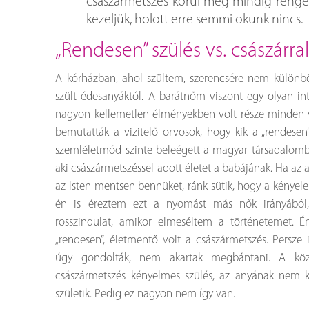
császármetszés körül még mindig renget
kezeljük, holott erre semmi okunk nincs.
„rendesen” szülés vs. császárra
A kórházban, ahol szültem, szerencsére nem különb
szült édesanyáktól. A barátnőm viszont egy olyan int
nagyon kellemetlen élményekben volt része minden vi
bemutatták a vizitelő orvosok, hogy kik a „rendesen”
szemléletmód szinte beleégett a magyar társadalomba
aki császármetszéssel adott életet a babájának. Ha az 
az Isten mentsen bennüket, ránk sütik, hogy a kényele
én is éreztem ezt a nyomást más nők irányából,
rosszindulat, amikor elmeséltem a történetemet. 
„rendesen”, életmentő volt a császármetszés. Persze
úgy gondolták, nem akartak megbántani. A köz
császármetszés kényelmes szülés, az anyának nem k
születik. Pedig ez nagyon nem így van.