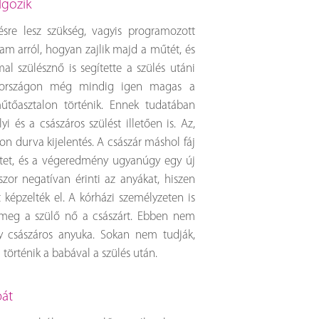
lgozik
sre lesz szükség, vagyis programozott
am arról, hogyan zajlik majd a műtét, és
l szülésznő is segítette a szülés utáni
yarországon még mindig igen magas a
űtőasztalon történik. Ennek tudatában
 és a császáros szülést illetően is. Az,
n durva kijelentés. A császár máshol fáj
stet, és a végeredmény ugyanúgy egy új
szor negatívan érinti az anyákat, hiszen
képzelték el. A kórházi személyzeten is
 meg a szülő nő a császárt. Ebben nem
y császáros anyuka. Sokan nem tudják,
 történik a babával a szülés után.
bát