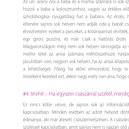
Az ún. arany óra a baba és a mama számára is sok sz
hozzá a baba a kolosztrumhoz, vagyis az értékes előt
szívdobogása nyugatólag hat a babára. Az érzés, ho
ellenére sajnos sok helyen nem adják oda a babát cs
élvezhettem ezeket a perceket, a kislányaimat elvitték
egy gyors puszira, és már csak a hatórás őrzés 
Magyarországon még nem sok helyen támogatja az ún
mellre tétel az anya számára méhösszehúzó hatású,
javulóban van, nagyon sok helyen, ha az anya állapot
a lehetőséget. Főleg, ha előre elmondod, hogy te f
részeként kezeled ezt, akkor nagy esély van arra, hogy
#4. tévhit – Ha egyszer császárral szültél, mind
Ez nincs kőbe vésve, de sajnos sok az információh
kapcsolatban. Minden esetben az adott helyzet dönti
édesanya, aki már átesett császármetszésen. A császá
szüléssel kapcsolatban, amit sajnos nem is igazán old a 