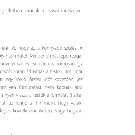
ig életben vannak a császármetszéssel
lenti ki, hogy az a könnyebb szülés. A
moly hasi műtét. Mindenki másképp reagál
 hüvelyi szülés esetében is pontosan így
tszés során felnyitják a tested, ami már
 egy rövid őrzési időt követően (ez
semmilyen útmutatást nem kapnak arra
nyeri vissza a testük a formáját (fizikai
kihat, az lenne a minimum, hogy valaki
etleges következményeken, vagy hogyan