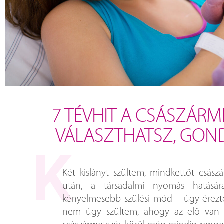
7 TÉVHIT A CSÁSZÁRM
VÁLASZTHATSZ, GOND
Két kislányt szültem, mindkettőt csász
után, a társadalmi nyomás hatásár
kényelmesebb szülési mód – úgy érez
nem úgy szültem, ahogy az elő van í