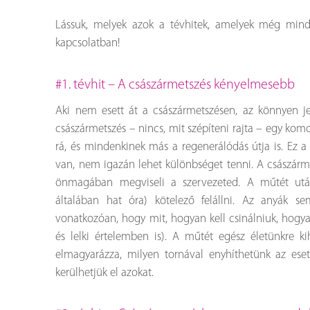
Lássuk, melyek azok a tévhitek, amelyek még mind
kapcsolatban!
#1. tévhit – A császármetszés kényelmesebb
Aki nem esett át a császármetszésen, az könnyen je
császármetszés – nincs, mit szépíteni rajta – egy ko
rá, és mindenkinek más a regenerálódás útja is. Ez a
van, nem igazán lehet különbséget tenni. A császárme
önmagában megviseli a szervezeted. A műtét után
általában hat óra) kötelező felállni. Az anyák 
vonatkozóan, hogy mit, hogyan kell csinálniuk, hogyan 
és lelki értelemben is). A műtét egész életünkre 
elmagyarázza, milyen tornával enyhíthetünk az es
kerülhetjük el azokat.