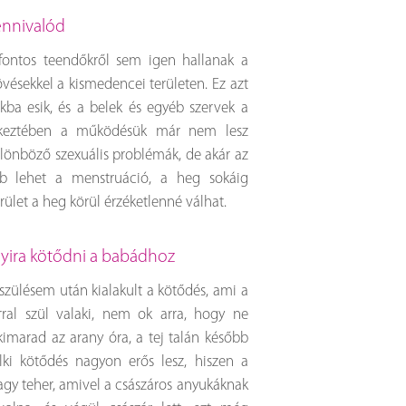
tennivalód
fontos teendőkről sem igen hallanak a
vésekkel a kismedencei területen. Ez azt
kba esik, és a belek és egyéb szervek a
tkeztében a működésük már nem lesz
ülönböző szexuális problémák, de akár az
bb lehet a menstruáció, a heg sokáig
erület a heg körül érzéketlenné válhat.
nnyira kötődni a babádhoz
zülésem után kialakult a kötődés, ami a
ral szül valaki, nem ok arra, hogy ne
kimarad az arany óra, a tej talán később
lki kötődés nagyon erős lesz, hiszen a
nagy teher, amivel a császáros anyukáknak