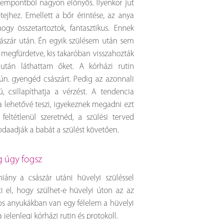
empontból nagyon előnyös. Ilyenkor jut
ejhez. Emellett a bőr érintése, az anya
gy összetartoztok, fantasztikus. Ennek
ászár után. Én egyik szülésem után sem
, megfürdetve, kis takaróban visszahozták
után láthattam őket. A kórházi rutin
. gyengéd császárt. Pedig az azonnali
 csillapíthatja a vérzést. A tendencia
a lehetővé teszi, igyekeznek megadni ezt
eltétlenül szeretnéd, a szülési terved
 odaadják a babát a szülést követően.
ig úgy fogsz
iány a császár utáni hüvelyi szüléssel
 el, hogy szülhet-e hüvelyi úton az az
ros anyukákban van egy félelem a hüvelyi
jelenlegi kórházi rutin és protokoll.