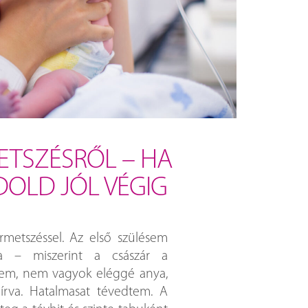
ETSZÉSRŐL – HA
OLD JÓL VÉGIG
ármetszéssel. Az első szülésem
a – miszerint a császár a
tem, nem vagyok eléggé anya,
rva. Hatalmasat tévedtem. A